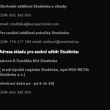
Obchodní oddělení Studénka a sklady:
GSM: 601 382 050
email: studénka@europe1steel.com
Personální oddělení pobočka Studénka:
GSM: 776 177 789 email: vedouci@onesteel.eu
Adresa skladu pro osobní odběr Studénka:
adresa R.Tomáška 859 Studénka
( areál býválá vagónka Studénka, nyní MSV METAL
Studénka a.s.)
otevírací doba po - pá 6-14 30)
GSM: 601 382 050