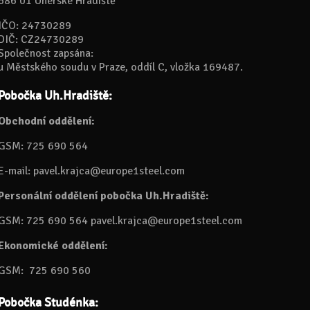
686 01 Uherské Hradiště
IČO: 24730289
DIČ: CZ24730289
Společnost zapsána:
u Městského soudu v Praze, oddíl C, vložka 169487.
Pobočka Uh.Hradiště:
Obchodní oddělení:
GSM: 725 690 564
E-mail: pavel.krajca@europe1steel.com
Personální oddělení pobočka Uh.Hradiště:
GSM:
725 690 564
pavel.krajca@europe1steel.com
Ekonomické oddělení:
GSM: 725 690 560
Pobočka Studénka: